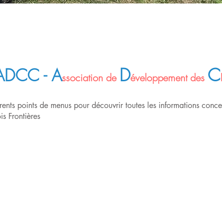
D
C
ADCC - A
ssociation de
éveloppement des
férents points de menus pour découvrir toutes les informations con
s Frontières