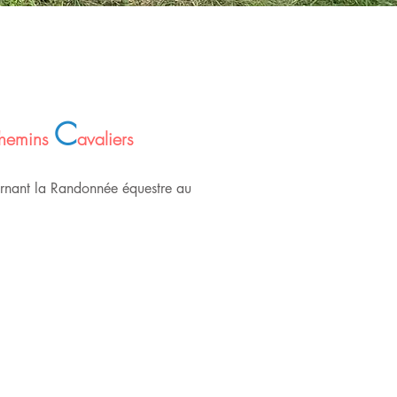
C
hemins
avaliers
cernant la Randonnée équestre au