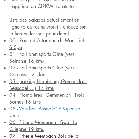
l'application CIRKWI (gratuite)
Liste des balades actuellement en
ligne (d'autres suivront) : cliquez sur
le lien ci-dessous pour détail
00 -
Route d'Artagnan de Maestricht
à Spa
01 -
hall omnisports Olne (vers
Soirons) 16 kms
02 - hall omnisports Olne (vers
Cornesse) 21 kms
03 - parking Hombourg (Remersdael
Beusdael …) 14 kms
04 - Plombières - Gemmenich - Trois
Bornes 18 kms
05 - Vers les "Boscafe" à Vijlen (à
venir)
06 - Friterie Membach - Goé - La
Gileppe 19 kms
07 - Friterie Membach Bois de la