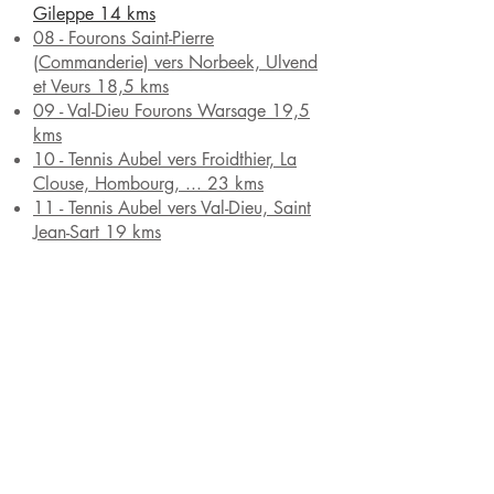
Gileppe 14 kms
08 - Fourons Saint-Pierre
(Commanderie) vers Norbeek, Ulvend
et Veurs 18,5 kms
09 - Val-Dieu Fourons Warsage 19,5
kms
10 - Tennis Aubel vers Froidthier, La
Clouse, Hombourg, ... 23 kms
11 - Tennis Aubel vers Val-Dieu, Saint
Jean-Sart 19 kms
12 - Blegny Mines vers Etangs de la
Julienne (à venir)
13 - Blegny Mines vers Dalhem (à
venir)