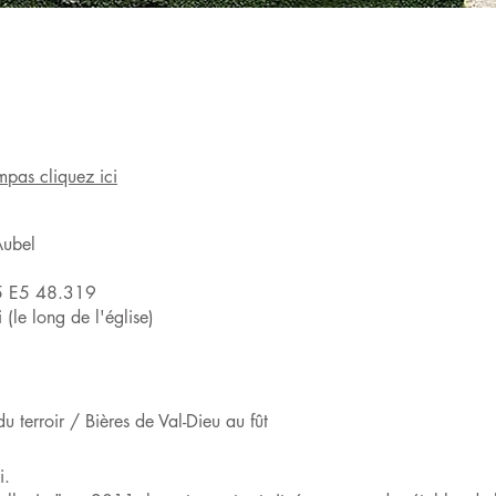
mpas cliquez ici
Aubel
5 E5 48.319
 (le long de l'église)
du terroir / Bières de Val-Dieu au fût
i.