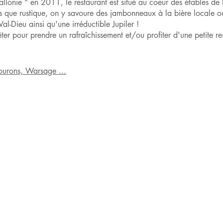
Wallonie " en 2011, le restaurant est situé au coeur des étables d
s que rustique, on y savoure des jambonneaux à la bière locale 
l-Dieu ainsi qu'une irréductible Jupiler !
r pour prendre un rafraîchissement et/ou profiter d'une petite res
ourons, Warsage ...