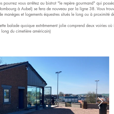
 pourrez vous arrêtez au bistrot "le repère gourmand" qui possèd
ombourg à Aubel) se fera de nouveau par la ligne 38. Vous trouver
de manèges et logements équestres situés le long ou à proximité de
ette balade quoique extrêmement jolie comprend deux voiries où i
le long du cimetière américain)