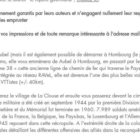
nement garantis par leurs auteurs et n'engagent nullement leur resp
 les emprunter
vos impressions et de toute remarque intéressante à l’adresse mail
ubel (mais il est également possible de démarrer à Hombourg (le 
kms, elle vous emmènera de Aubel à Hombourg, en passant par les
e 38 » cette ancienne ligne de chemin de fer qui traverse le Pays d
égrée au réseau RAVeL, elle est devenue l'une des plus belles voi
 VTTistes (+/- 40km).
erez le village de La Clouse et ensuite vous passerez devant le ci
e militaire a été créé en septembre 1944 par la première Division
metière et du Mémorial fut terminée en 1960. 7.989 soldats amér
 de la France, la Belgique, les Pays-bas, le Luxembourg et l’Allem
5 reposent dans cette nécropole. A l'extrémité droite de la colo
les détaillant les différentes offensives des alliés dans la reconqu