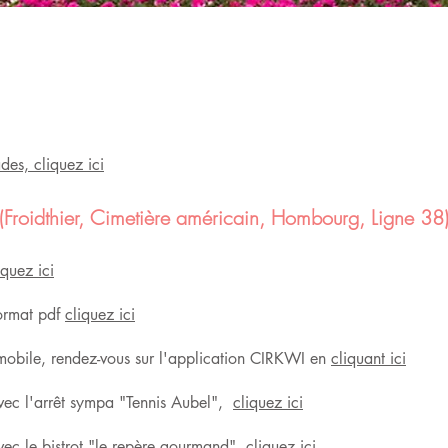
des, cliquez ici
 (Froidthier, Cimetière américain, Hombourg, Ligne 38
iquez ici
format pdf
cliquez ici
 mobile, rendez-vous sur l'application CIRKWI en
cliquant ici
avec l'arrêt sympa "Tennis Aubel",
cliquez ici
avec le bistrot "le repère gourmand",
cliquez ici